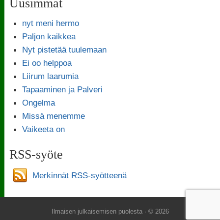
Uusimmat
nyt meni hermo
Paljon kaikkea
Nyt pistetää tuulemaan
Ei oo helppoa
Liirum laarumia
Tapaaminen ja Palveri
Ongelma
Missä menemme
Vaikeeta on
RSS-syöte
Merkinnät RSS-syötteenä
Ilmaisen julkaisemisen puolesta
· © 2026