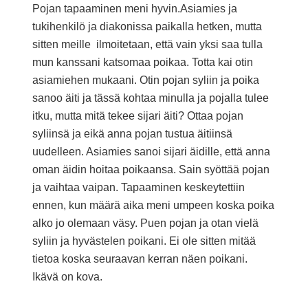
Pojan tapaaminen meni hyvin.Asiamies ja
tukihenkilö ja diakonissa paikalla hetken, mutta
sitten meille ilmoitetaan, että vain yksi saa tulla
mun kanssani katsomaa poikaa. Totta kai otin
asiamiehen mukaani. Otin pojan syliin ja poika
sanoo äiti ja tässä kohtaa minulla ja pojalla tulee
itku, mutta mitä tekee sijari äiti? Ottaa pojan
syliinsä ja eikä anna pojan tustua äitiinsä
uudelleen. Asiamies sanoi sijari äidille, että anna
oman äidin hoitaa poikaansa. Sain syöttää pojan
ja vaihtaa vaipan. Tapaaminen keskeytettiin
ennen, kun määrä aika meni umpeen koska poika
alko jo olemaan väsy. Puen pojan ja otan vielä
syliin ja hyvästelen poikani. Ei ole sitten mitää
tietoa koska seuraavan kerran näen poikani.
Ikävä on kova.