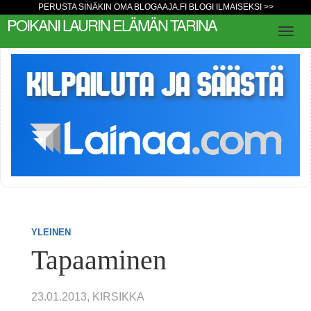
PERUSTA SINÄKIN OMA BLOGAAJA.FI BLOGI ILMAISEKSI >>
POIKANI LAURIN ELÄMÄN TARINA
YLEINEN
Tapaaminen
23.01.2013, KIRSIKKA